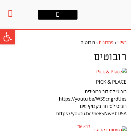
אודות החברה
פתח סרגל
ראשי
›
פתרונות
›
רובוטים
רובוטים
PICK & PLACE
רובוט לסידור פרופילים
https://youtu.be/WS9cngrdUes
רובוט לסידור בקבוקי מים
https://youtu.be/he8SNwBbD5A
קרא עוד ←